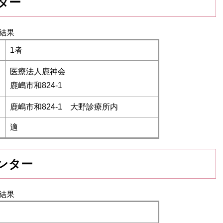
ター
結果
1者
医療法人鹿神会
鹿嶋市和824-1
鹿嶋市和824-1 大野診療所内
適
ンター
結果