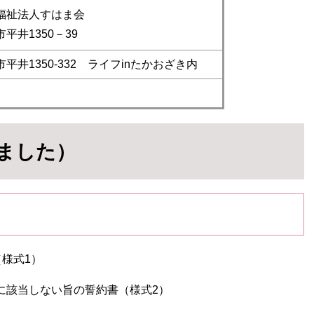
福祉法人すはま会
平井1350－39
平井1350-332 ライフinたかおざき内
ました）
様式1）
定に該当しない旨の誓約書（様式2）