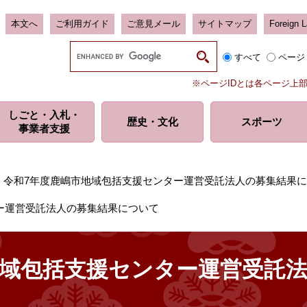
本文へ
ご利用ガイド
ご意見メール
サイトマップ
Foreign 
G
すべて
ページ
o
o
※ページIDとは各ページ上
g
l
しごと・入札・
e
歴史・
文化
スポーツ
事業者支援
カ
ス
タ
ム
>
令和7年度鹿嶋市地域包括支援センター運営受託法人の募集結果
検
索
ー運営受託法人の募集結果について
地域包括支援センター運営受託