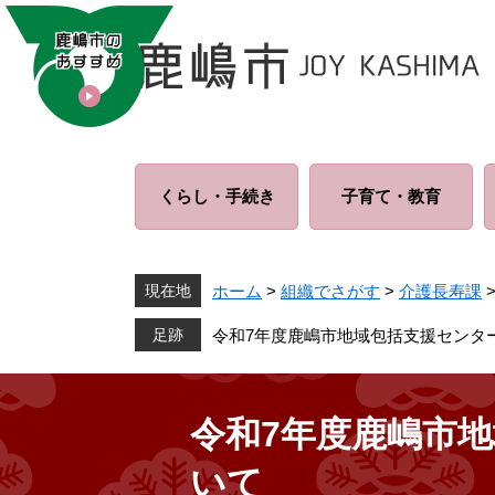
ペ
メ
ー
ニ
ジ
ュ
の
ー
先
を
頭
飛
で
ば
くらし・
手続き
子育て・
教育
す
し
。
て
本
文
現在地
ホーム
>
組織でさがす
>
介護長寿課
へ
令和7年度鹿嶋市地域包括支援センタ
令和7年度鹿嶋市
いて