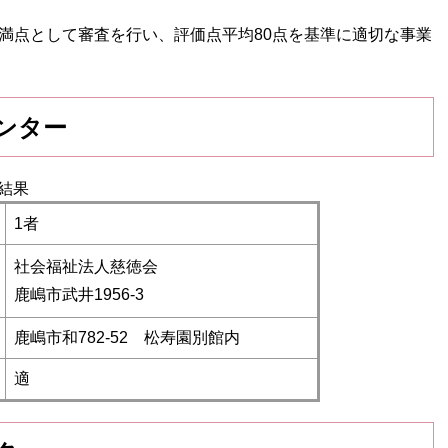
点満点として審査を行い、評価点平均80点を基準に適切な事業
ンター
結果
1者
社会福祉法人慈徳会
鹿嶋市武井1956-3
鹿嶋市和782-52 松寿園別館内
適