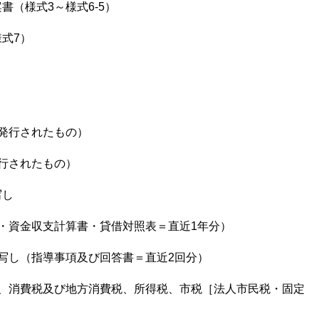
（様式3～様式6-5）
式7）
に発行されたもの）
行されたもの）
の写し
・資金収支計算書・貸借対照表＝直近1年分）
写し（指導事項及び回答書＝直近2回分）
税、消費税及び地方消費税、所得税、市税［法人市民税・固定