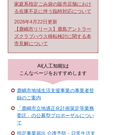
家庭系指定ごみ袋の販売店舗におけ
る在庫不足に伴う臨時対応について
2026年4月22日更新
【鹿嶋市リリース】鹿島アントラー
ズクラブハウス移転検討に関する本
市見解について
AI(人工知能)は
こんなページをおすすめします
鹿嶋市地域生活支援事業の事業者登
録のご案内
「鹿嶋市立地適正化計画策定等業務
委託」の公募型プロポーザルについ
て
指定事業届出 介護予防・日常生活支