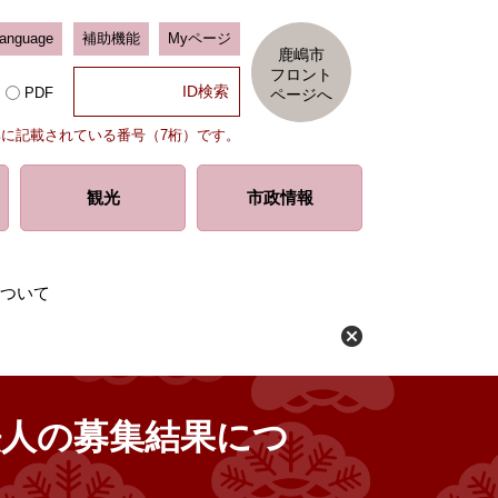
Language
補助機能
Myページ
鹿嶋市
フロント
PDF
ページへ
部に記載されている番号（7桁）です。
観光
市政情報
について
法人の募集結果につ