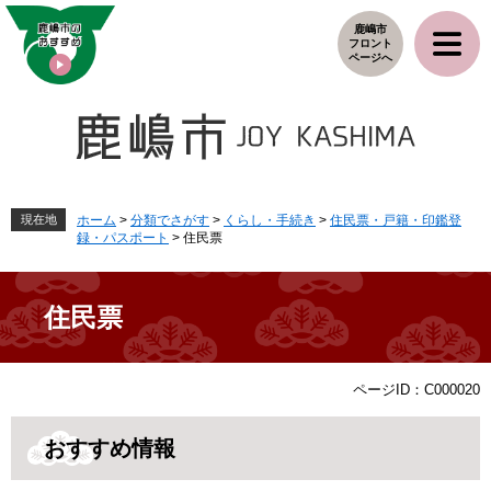
ペ
メ
鹿嶋市
ー
ニ
フロント
ジ
ュ
ページへ
の
ー
先
を
頭
飛
で
ば
す
し
。
て
本
現在地
ホーム
>
分類でさがす
>
くらし・手続き
>
住民票・戸籍・印鑑登
録・パスポート
>
住民票
文
へ
住民票
本
ページID：C000020
文
おすすめ情報