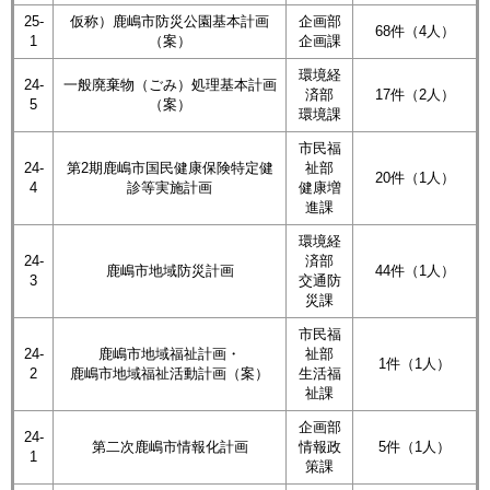
25-
仮称）鹿嶋市防災公園基本計画
企画部
68件（4人）
1
（案）
企画課
環境経
24-
一般廃棄物（ごみ）処理基本計画
済部
17件（2人）
5
（案）
環境課
市民福
24-
第2期鹿嶋市国民健康保険特定健
祉部
20件（1人）
4
診等実施計画
健康増
進課
環境経
24-
済部
鹿嶋市地域防災計画
44件（1人）
3
交通防
災課
市民福
24-
鹿嶋市地域福祉計画・
祉部
1件（1人）
2
鹿嶋市地域福祉活動計画（案）
生活福
祉課
企画部
24-
第二次鹿嶋市情報化計画
情報政
5件（1人）
1
策課