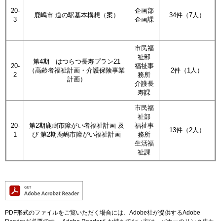
20-
企画部
鹿嶋市 道の駅基本構想（案）
34件（7人）
3
企画課
市民福
祉部
第4期 はつらつ長寿プラン21
20-
福祉事
（高齢者福祉計画・介護保険事業
2件（1人）
2
務所
計画）
介護長
寿課
市民福
祉部
20-
第2期鹿嶋市障がい者福祉計画 及
福祉事
13件（2人）
1
び 第2期鹿嶋市障がい福祉計画
務所
生活福
祉課
PDF形式のファイルをご覧いただく場合には、Adobe社が提供するAdobe