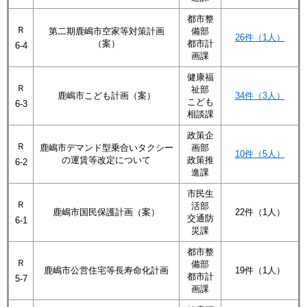
都市整
Ｒ
第二期鹿嶋市空家等対策計画
備部
26件（1人）
（案）
都市計
6-4
画課
健康福
Ｒ
祉部
鹿嶋市こども計画（案）
34件（3人）
こども
6-3
相談課
政策企
Ｒ
鹿嶋市デマンド型乗合いタクシー
画部
10件（5人）
の運賃等改定について
政策推
6-2
進課
市民生
Ｒ
活部
鹿嶋市国民保護計画（案）
22件（1人）
交通防
6-1
災課
都市整
Ｒ
備部
鹿嶋市公営住宅等長寿命化計画
19件（1人）
都市計
5-7
画課