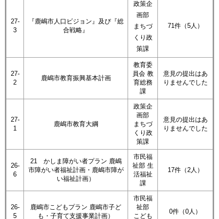
政策企
画部
27-
『鹿嶋市人口ビジョン』及び『総
71件（5人）
まちづ
3
合戦略』
くり政
策課
教育委
27-
員会 教
意見の提出はあ
鹿嶋市教育振興基本計画
2
育総務
りませんでした
課
政策企
画部
27-
意見の提出はあ
鹿嶋市教育大綱
まちづ
1
りませんでした
くり政
策課
市民福
21 かしま障がい者プラン 鹿嶋
26-
祉部 生
市障がい者福祉計画・鹿嶋市障が
17件（2人）
6
活福祉
い福祉計画）
課
市民福
26-
鹿嶋市こどもプラン 鹿嶋市子ど
祉部
0件（0人）
5
も・子育て支援事業計画）
こども