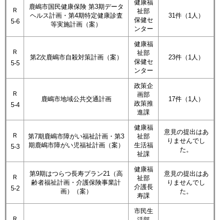
健康福
鹿嶋市国民健康保険 第3期データ
Ｒ
祉部
ヘルス計画・第4期特定健康診査
31件（1人）
保健セ
5-6
等実施計画（案）
ンター​
健康福
Ｒ
祉部
第2次鹿嶋市自殺対策計画（案）
23件（1人）
保健セ
5-5
ンター​
政策企
Ｒ
画部
鹿嶋市地域公共交通計画
17件（1人）
政策推
5-4
進課
健康福
意見の提出はあ
Ｒ
第7期鹿嶋市障がい福祉計画・第3
祉部
りませんでし
期鹿嶋市障がい児福祉計画（案）
生活福
5-3
た。
祉課
健康福
第9期はつらつ長寿プラン21（高
意見の提出はあ
Ｒ
祉部
齢者福祉計画・介護保険事業計
りませんでし
介護長
5-2
画）（案）
た。
寿課
市民生
Ｒ
活部