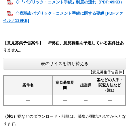
◇『パブリック・コメント手続』制度の流れ（PDF:49KB）
◇
鹿嶋市パブリック・コメント手続に関する要綱 [PDFファ
イル／139KB]
【意見募集予告案件】 ※現在、意見募集を予定している案件はあ
りません。
表のサイズを切り替える
【意見募集予告案件】
案などの入手・
意見募集期
案件名
担当課
閲覧方法など
間
（注1）
―
―
―
―
（注1）
案などのダウンロード・閲覧は、募集が開始されてからとな
ります。