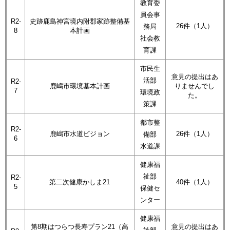
教育委
員会事
R2-
史跡鹿島神宮境内附郡家跡整備基
26件（1人）
務局
8
本計画
社会教
育課
市民生
意見の提出はあ
活部
R2-
鹿嶋市環境基本計画
りませんでし
7
環境政
た。
策課
都市整
R2-
鹿嶋市水道ビジョン
26件（1人）
備部
6
水道課
健康福
祉部
R2-
第二次健康かしま21
40件（1人）
5
保健セ
ンター
健康福
第8期はつらつ長寿プラン21（高
意見の提出はあ