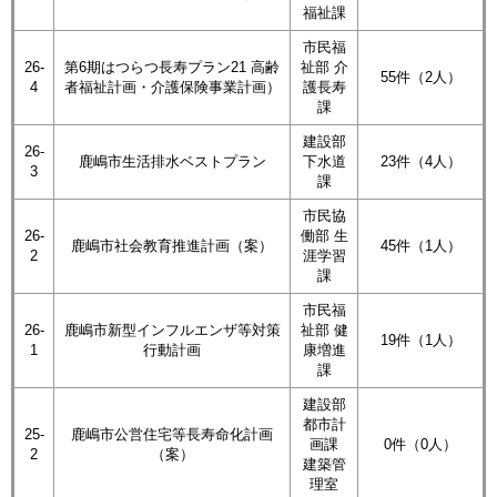
福祉課
市民福
26-
第6期はつらつ長寿プラン21 高齢
祉部 介
55件（2人）
4
者福祉計画・介護保険事業計画）
護長寿
課
建設部
26-
鹿嶋市生活排水ベストプラン
下水道
23件（4人）
3
課
市民協
26-
働部 生
鹿嶋市社会教育推進計画（案）
45件（1人）
2
涯学習
課
市民福
26-
鹿嶋市新型インフルエンザ等対策
祉部 健
19件（1人）
1
行動計画
康増進
課
建設部
都市計
25-
鹿嶋市公営住宅等長寿命化計画
画課
0件（0人）
2
（案）
建築管
理室