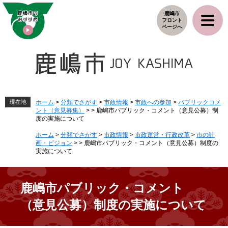
ペ
メ
鹿嶋市
ー
ニ
フロント
ジ
ュ
ページへ
の
ー
先
を
頭
飛
で
ば
す
し
。
て
本
現在地
ホーム
>
分類でさがす
>
市政情報
>
市政への参加
>
パブリックコメ
ント（意見募集）
>
>
鹿嶋市パブリック・コメント（意見公募）制
文
度の実施について
へ
ホーム
>
分類でさがす
>
市政情報
>
市政運営・行政改革
>
市の計
画・ビジョン
>
>
鹿嶋市パブリック・コメント（意見公募）制度の
実施について
鹿嶋市パブリック・コメント
（意見公募）制度の実施について