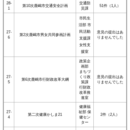
28-
交通防
第10次鹿嶋市交通安全計画
51件（1人）
1
災課
市民生
活部 市
民活動
27-
意見の提出はあ
第2次鹿嶋市男女共同参画計画
6
りませんでした
支援課
女性支
援室
政策企
画部
まちづ
27-
くり政
意見の提出はあ
第6次鹿嶋市行財政改革大綱
5
策課
りませんでした
行財政
改革推
進室
健康福
27-
祉部 保
第二次健康かしま21
2件（2人）
4
健セン
ター