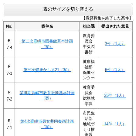
表のサイズを切り替える
【意見募集を終了した案件】
No.
案件名
担当課
提出された意見
教育委
Ｒ
第二次鹿嶋市図書館基本計画
員会
3件（1人）
（案）
中央図
7-4
書館
健康福
Ｒ
祉部
第三次健康かしま21（案）
6件（1人）
保健セ
7-3
ンター
教育委
Ｒ
第III期鹿嶋市教育振興基本計画
員会
23件（1人）
（案）
総務就
7-2
学課
市民生
活部
Ｒ
第4次鹿嶋市男女共同参画計画
地域づ
14件（1人）
（案）
7-1
くり推
進課