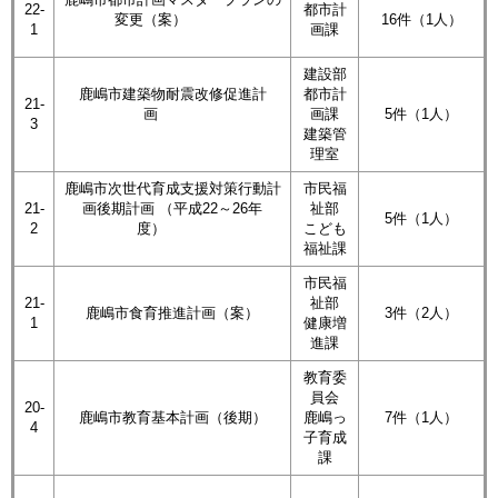
22-
都市計
変更（案）
16件（1人）
1
画課
建設部
鹿嶋市建築物耐震改修促進計
都市計
21-
画
画課
5件（1人）
3
建築管
理室
鹿嶋市次世代育成支援対策行動計
市民福
21-
画後期計画 （平成22～26年
祉部
5件（1人）
2
度）
こども
福祉課
市民福
21-
祉部
鹿嶋市食育推進計画（案）
3件（2人）
1
健康増
進課
教育委
員会
20-
鹿嶋市教育基本計画（後期）
鹿嶋っ
7件（1人）
4
子育成
課