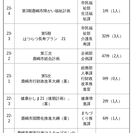
市民福
23-
祉部
第3期鹿嶋市障がい福祉計画
1件（1人）
4
生活福
祉課
市民福
23-
第5期
祉部
32件（3人）
3
はつらつ長寿プラン 21
介護長
寿課
23-
第三次
企画部
47件（2人）
2
鹿嶋市総合計画
企画課
総務部
人事課
23-
第5次
行財政
0件（0人）
1
鹿嶋市行財政改革大綱（案）
改革推
進室
22-
健康かしま21（後期計画）」
健康増
2件（1人）
3
（案）
進課
まちづ
22-
鹿嶋市国際化推進大綱（案）
くり推
6件（1人）
2
進課
鹿嶋市都市計画マスタープランの