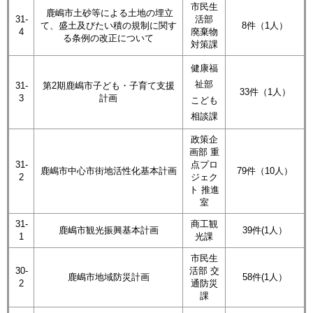
市民生
鹿嶋市土砂等による土地の埋立
31-
活部
て、盛土及びたい積の規制に関す
8件（1人）
4
廃棄物
る条例の改正について
対策課
健康福
祉部
31-
第2期鹿嶋市子ども・子育て支援
33件（1人）
3
計画
こども
相談課
政策企
画部 重
31-
点プロ
鹿嶋市中心市街地活性化基本計画
79件（10人）
2
ジェク
ト 推進
室
31-
商工観
鹿嶋市観光振興基本計画
39件(1人）
1
光課
市民生
30-
活部 交
鹿嶋市地域防災計画
58件(1人）
2
通防災
課