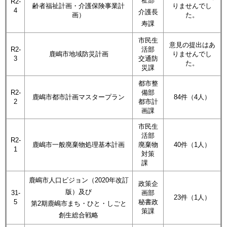
祉部
R2-
齢者福祉計画・介護保険事業計
りませんでし
4
介護長
画）
た。
寿課
市民生
意見の提出はあ
R2-
活部
鹿嶋市地域防災計画
りませんでし
3
交通防
た。
災課
都市整
R2-
備部
鹿嶋市都市計画マスタープラン
84件（4人）
2
都市計
画課
市民生
活部
R2-
鹿嶋市一般廃棄物処理基本計画
廃棄物
40件（1人）
1
対策
課
鹿嶋市人口ビジョン（2020年改訂
政策企
版）及び
31-
画部
23件（1人）
5
秘書政
第2期鹿嶋市まち・ひと・しごと
策課
創生総合戦略