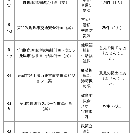
鹿嶋市地域防災計画（案）
124件（1人）
交通防
5-1
災課
市民生
Ｒ
活部
第11次鹿嶋市交通安全計画（案）
25件（1人）
交通防
4-3
災課
健康福
意見の提出はあ
Ｒ
第4期鹿嶋市地域福祉計画・第3期
祉部
りませんでし
鹿嶋市地域福祉活動計画（案）
生活福
4-2
た。
祉課
経済振
意見の提出はあ
R4-
鹿嶋市洋上風力発電事業推進ビジ
興部
りませんでし
1
ョン（案）
港湾振
た。
興課
教育委
員会
R3-
第3次鹿嶋市スポーツ推進計画
スポー
35件（2人）
5
（案）​
ツ推進
課​​​
政策企
R3-
画部