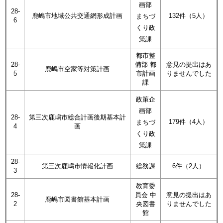
画部
28-
鹿嶋市地域公共交通網形成計画
132件（5人）
まちづ
6
くり政
策課
都市整
28-
備部 都
意見の提出はあ
鹿嶋市空家等対策計画
5
市計画
りませんでした
課
政策企
画部
28-
第三次鹿嶋市総合計画後期基本計
179件（4人）
まちづ
4
画
くり政
策課
28-
第三次鹿嶋市情報化計画
総務課
6件（2人）
3
教育委
28-
員会 中
意見の提出はあ
鹿嶋市図書館基本計画
2
央図書
りませんでした
館