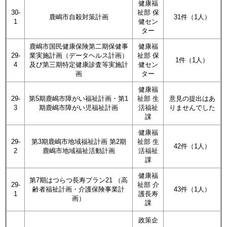
健康福
30-
祉部 保
鹿嶋市自殺対策計画
31件（1人）
1
健セン
ター
鹿嶋市国民健康保険第二期保健事
健康福
29-
業実施計画（データヘルス計画）
祉部 保
1件（1人）
4
及び第三期特定健康診査等実施計
健セン
画
ター
健康福
29-
第5期鹿嶋市障がい福祉計画・第1
祉部 生
意見の提出はあ
3
期鹿嶋市障がい児福祉計画
活福祉
りませんでした
課
健康福
29-
第3期鹿嶋市地域福祉計画 第2期
祉部 生
42件（1人）
2
鹿嶋市地域福祉活動計画
活福祉
課
健康福
第7期はつらつ長寿プラン21 （高
29-
祉部 介
齢者福祉計画・介護保険事業計
43件（1人）
1
護長寿
画）
課
政策企