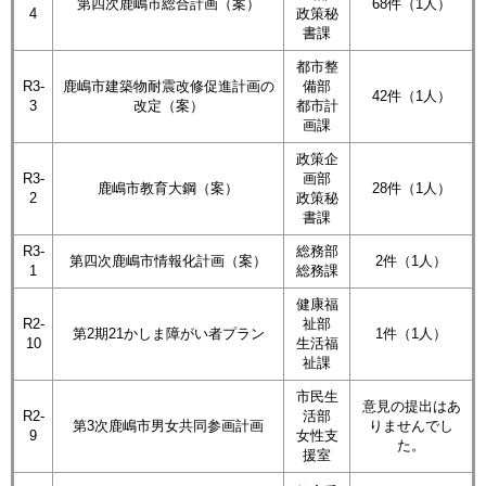
第四次鹿嶋市総合計画（案）
68件（1人）
4
政策秘
書課
都市整
R3-
鹿嶋市建築物耐震改修促進計画の
備部
42件（1人）
3
改定（案）​​
都市計
画課​
政策企
R3-
画部
​鹿嶋市教育大鋼（案）
28件（1人）
2
政策秘
書課
R3-
総務部
第四次鹿嶋市情報化計画（案）
2件（1人）
1
総務課
健康福
R2-
祉部
第2期21かしま障がい者プラン
1件（1人）
10
生活福
祉課
市民生
意見の提出はあ
R2-
活部
第3次鹿嶋市男女共同参画計画
りませんでし
9
女性支
た。
援室