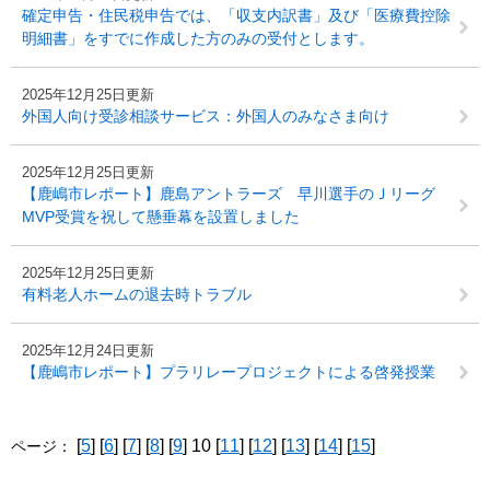
確定申告・住民税申告では、「収支内訳書」及び「医療費控除
明細書」をすでに作成した方のみの受付とします。
2025年12月25日更新
外国人向け受診相談サービス：外国人のみなさま向け
2025年12月25日更新
【鹿嶋市レポート】鹿島アントラーズ 早川選手のＪリーグ
MVP受賞を祝して懸垂幕を設置しました
2025年12月25日更新
有料老人ホームの退去時トラブル
2025年12月24日更新
【鹿嶋市レポート】プラリレープロジェクトによる啓発授業
[
5
] [
6
] [
7
] [
8
] [
9
] 10 [
11
] [
12
] [
13
] [
14
] [
15
]
ページ：