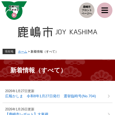
ペ
メ
鹿嶋市
ー
ニ
フロント
ジ
ュ
ページへ
の
ー
先
を
頭
飛
で
ば
す
し
。
て
本
現在地
ホーム
>
新着情報（すべて）
文
へ
新着情報（すべて）
本
2026年1月27日更新
文
広報かしま 令和8年1月27日発行 選挙臨時号(No.704)
2026年1月26日更新
【鹿嶋市レポート】大寒禊