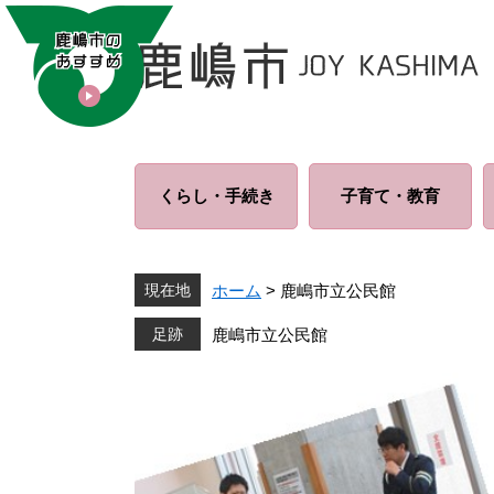
ペ
メ
ー
ニ
ジ
ュ
の
ー
先
を
頭
飛
で
ば
くらし・
手続き
子育て・
教育
す
し
。
て
本
文
現在地
ホーム
>
鹿嶋市立公民館
へ
鹿嶋市立公民館