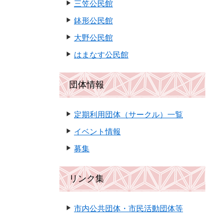
三笠公民館
鉢形公民館
大野公民館
はまなす公民館
団体情報
定期利用団体（サークル）一覧
イベント情報
募集
リンク集
市内公共団体・市民活動団体等