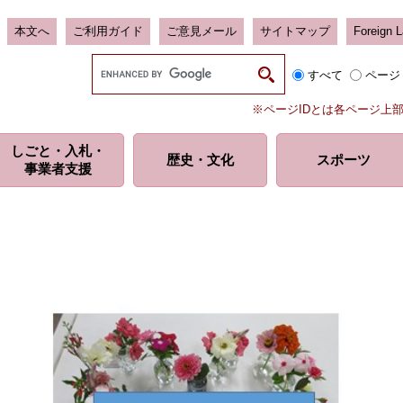
本文へ
ご利用ガイド
ご意見メール
サイトマップ
Foreign 
G
すべて
ページ
o
o
※ページIDとは各ページ上
g
l
しごと・入札・
e
歴史・
文化
スポーツ
事業者支援
カ
ス
タ
ム
検
索