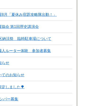
屋8月「夏休み宿題攻略隊出動！」
協会 第1回歴史講演会
区納涼祭 臨時駐車場について
職人ルーター体験 参加者募集
知らせ
いてのお知らせ
定しました🌳
メンバー募集