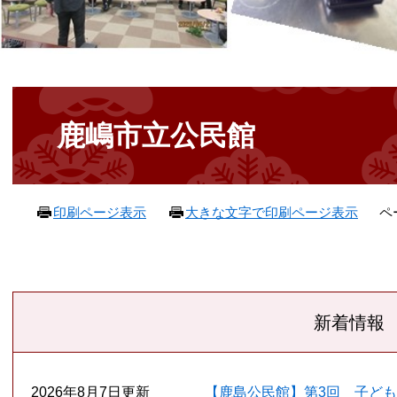
本
文
鹿嶋市立公民館
ペ
印刷ページ表示
大きな文字で印刷ページ表示
新着情報
2026年8月7日更新
【鹿島公民館】第3回 子ど